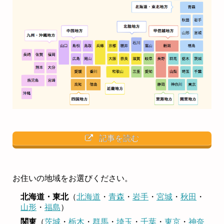
記事を読む
お住いの地域をお選びください。
北海道・東北
（
北海道
・
青森
・
岩手
・
宮城
・
秋田
・
山形
・
福島
）
関東
（
茨城
・
栃木
・
群馬
・
埼玉
・
千葉
・
東京
・
神奈