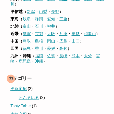
川
）
甲信越
（
新潟
・
山梨
・
長野
）
東海
（
岐阜
・
静岡
・
愛知
・
三重
）
北陸
（
富山
・
石川
・
福井
）
近畿
（
滋賀
・
京都
・
大阪
・
兵庫
・
奈良
・
和歌山
）
中国
（
鳥取
・
島根
・
岡山
・
広島
・
山口
）
四国
（
徳島
・
香川
・
愛媛
・
高知
）
九州・沖縄
（
福岡
・
佐賀
・
長崎
・
熊本
・
大分
・
宮
崎
・
鹿児島
・
沖縄
）
カテゴリー
夕食宅配
(2)
わんまいる
(2)
Tasty Table
(1)