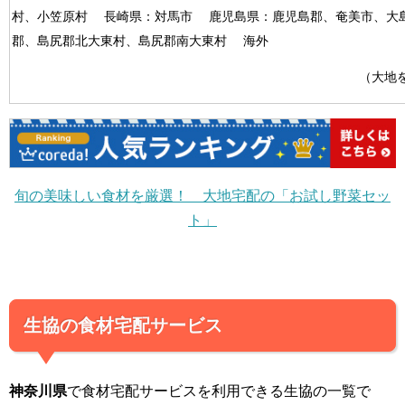
村、小笠原村 長崎県：対馬市 鹿児島県：鹿児島郡、奄美市、大
郡、島尻郡北大東村、島尻郡南大東村 海外
（大地
旬の美味しい食材を厳選！ 大地宅配の「お試し野菜セッ
ト」
生協の食材宅配サービス
神奈川県
で食材宅配サービスを利用できる生協の一覧で