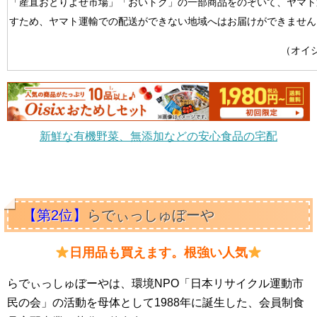
「産直おとりよせ市場」「おいトク」の一部商品をのぞいて、ヤマト
すため、ヤマト運輸での配送ができない地域へはお届けができません
（オイ
新鮮な有機野菜、無添加などの安心食品の宅配
【第2位】
らでぃっしゅぼーや
日用品も買えます。根強い人気
らでぃっしゅぼーやは、環境NPO「日本リサイクル運動市
民の会」の活動を母体として1988年に誕生した、会員制食