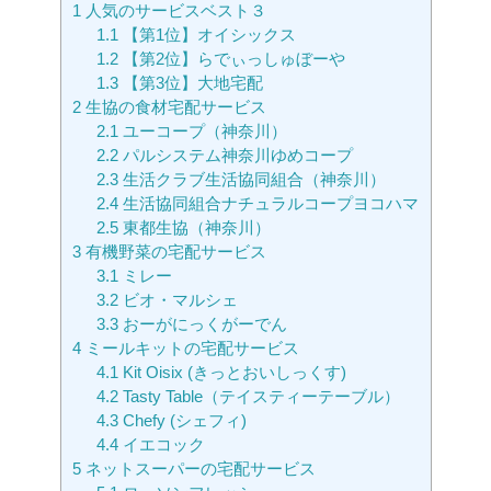
1
人気のサービスベスト３
1.1
【第1位】オイシックス
1.2
【第2位】らでぃっしゅぼーや
1.3
【第3位】大地宅配
2
生協の食材宅配サービス
2.1
ユーコープ（神奈川）
2.2
パルシステム神奈川ゆめコープ
2.3
生活クラブ生活協同組合（神奈川）
2.4
生活協同組合ナチュラルコープヨコハマ
2.5
東都生協（神奈川）
3
有機野菜の宅配サービス
3.1
ミレー
3.2
ビオ・マルシェ
3.3
おーがにっくがーでん
4
ミールキットの宅配サービス
4.1
Kit Oisix (きっとおいしっくす)
4.2
Tasty Table（テイスティーテーブル）
4.3
Chefy (シェフィ)
4.4
イエコック
5
ネットスーパーの宅配サービス