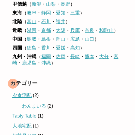
甲信越
（
新潟
・
山梨
・
長野
）
東海
（
岐阜
・
静岡
・
愛知
・
三重
）
北陸
（
富山
・
石川
・
福井
）
近畿
（
滋賀
・
京都
・
大阪
・
兵庫
・
奈良
・
和歌山
）
中国
（
鳥取
・
島根
・
岡山
・
広島
・
山口
）
四国
（
徳島
・
香川
・
愛媛
・
高知
）
九州・沖縄
（
福岡
・
佐賀
・
長崎
・
熊本
・
大分
・
宮
崎
・
鹿児島
・
沖縄
）
カテゴリー
夕食宅配
(2)
わんまいる
(2)
Tasty Table
(1)
大地宅配
(1)