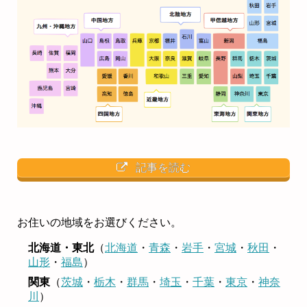
記事を読む
お住いの地域をお選びください。
北海道・東北
（
北海道
・
青森
・
岩手
・
宮城
・
秋田
・
山形
・
福島
）
関東
（
茨城
・
栃木
・
群馬
・
埼玉
・
千葉
・
東京
・
神奈
川
）