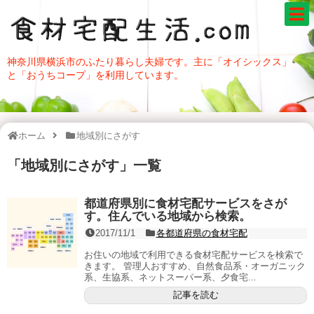
神奈川県横浜市のふたり暮らし夫婦です。主に「オイシックス」
と「おうちコープ」を利用しています。
ホーム
地域別にさがす
「
地域別にさがす
」
一覧
都道府県別に食材宅配サービスをさが
す。住んでいる地域から検索。
2017/11/1
各都道府県の食材宅配
お住いの地域で利用できる食材宅配サービスを検索で
きます。 管理人おすすめ、自然食品系・オーガニック
系、生協系、ネットスーパー系、夕食宅...
記事を読む