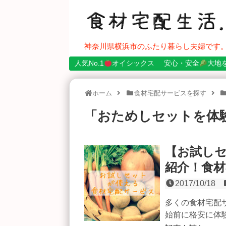
神奈川県横浜市のふたり暮らし夫婦です
人気No.1
オイシックス
安心・安全
大地
ホーム
食材宅配サービスを探す
「
おためしセットを体
【お試し
紹介！食
2017/10/18
多くの食材宅配
始前に格安に体験