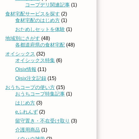
コープデリ関連記事
(1)
食材宅配サービスを探す
(2)
食材宅配のはじめ方
(1)
おためしセットを体験
(1)
地域別にさがす
(48)
各都道府県の食材宅配
(48)
オイシックス
(32)
オイシックス特集
(6)
Oisix情報
(11)
Oisix注文記録
(15)
おうちコープの使い方
(15)
おうちコープ特集記事
(1)
はじめ方
(3)
eふれんず
(2)
留守置き・不在受け取り
(3)
介護用商品
(1)
ノウハウ雑学
(2)