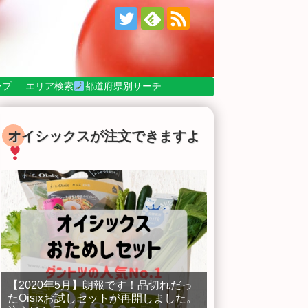
ープ
エリア検索
都道府県別サーチ
オイシックスが注文できますよ
【2020年5月】朗報です！品切れだっ
たOisixお試しセットが再開しました。