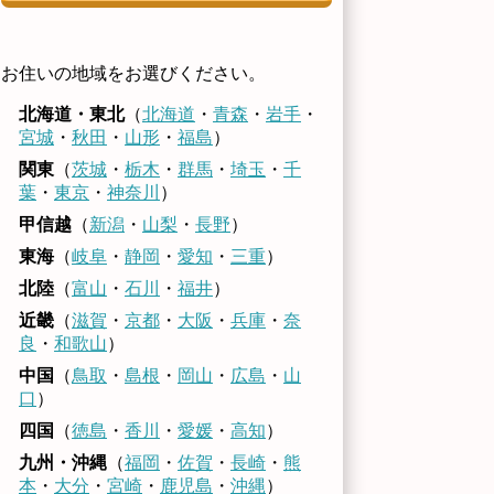
お住いの地域をお選びください。
北海道・東北
（
北海道
・
青森
・
岩手
・
宮城
・
秋田
・
山形
・
福島
）
関東
（
茨城
・
栃木
・
群馬
・
埼玉
・
千
葉
・
東京
・
神奈川
）
甲信越
（
新潟
・
山梨
・
長野
）
東海
（
岐阜
・
静岡
・
愛知
・
三重
）
北陸
（
富山
・
石川
・
福井
）
近畿
（
滋賀
・
京都
・
大阪
・
兵庫
・
奈
良
・
和歌山
）
中国
（
鳥取
・
島根
・
岡山
・
広島
・
山
口
）
四国
（
徳島
・
香川
・
愛媛
・
高知
）
九州・沖縄
（
福岡
・
佐賀
・
長崎
・
熊
本
・
大分
・
宮崎
・
鹿児島
・
沖縄
）