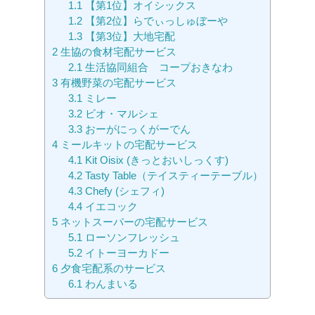
1.1
【第1位】オイシックス
1.2
【第2位】らでぃっしゅぼーや
1.3
【第3位】大地宅配
2
生協の食材宅配サービス
2.1
生活協同組合 コープおきなわ
3
有機野菜の宅配サービス
3.1
ミレー
3.2
ビオ・マルシェ
3.3
おーがにっくがーでん
4
ミールキットの宅配サービス
4.1
Kit Oisix (きっとおいしっくす)
4.2
Tasty Table（テイスティーテーブル）
4.3
Chefy (シェフィ)
4.4
イエコック
5
ネットスーパーの宅配サービス
5.1
ローソンフレッシュ
5.2
イトーヨーカドー
6
夕食宅配系のサービス
6.1
わんまいる