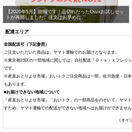
【2020年5月】朗報です！品切れだったOisixお試しセッ
トが再開しました。注文はお早めに。
配達エリア
全国配送可（下記参照）
ご注文いただいた商品は、ヤマト運輸でのお届けとなります。
※東京都23区の一部地域に関しては、自社配送「Ｏｉｓｉｘフレッ
です。
※産直おとりよせ市場、おいトクご注文商品は一部、佐川急便・日本
もあります。
■お届けできない地域について
「産直おとりよせ市場」「おいトク」の一部商品をのぞいて、ヤマト
すため、ヤマト運輸での配送ができない地域へはお届けができません
（オイ