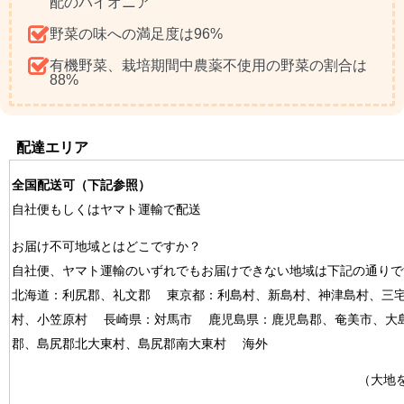
配のパイオニア
野菜の味への満足度は96%
有機野菜、栽培期間中農薬不使用の野菜の割合は
88%
配達エリア
全国配送可
（下記参照）
自社便もしくはヤマト運輸で配送
お届け不可地域とはどこですか？
自社便、ヤマト運輸のいずれでもお届けできない地域は下記の通りで
北海道：利尻郡、礼文郡 東京都：利島村、新島村、神津島村、三
村、小笠原村 長崎県：対馬市 鹿児島県：鹿児島郡、奄美市、大
郡、島尻郡北大東村、島尻郡南大東村 海外
（大地