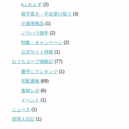
eふれんず
(2)
留守置き・不在受け取り
(3)
介護用商品
(1)
ノウハウ雑学
(2)
特集・キャンペーン
(2)
公式サイト情報
(1)
おうちコープ体験記
(77)
勝手にランキング
(1)
宅配週報
(69)
食材レポ
(6)
イベント
(1)
ニュース
(1)
管理人日記
(1)