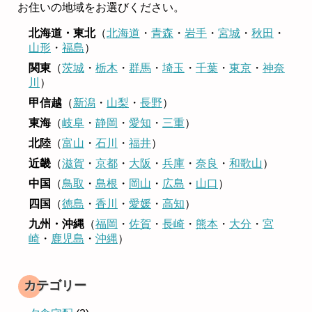
お住いの地域をお選びください。
北海道・東北
（
北海道
・
青森
・
岩手
・
宮城
・
秋田
・
山形
・
福島
）
関東
（
茨城
・
栃木
・
群馬
・
埼玉
・
千葉
・
東京
・
神奈
川
）
甲信越
（
新潟
・
山梨
・
長野
）
東海
（
岐阜
・
静岡
・
愛知
・
三重
）
北陸
（
富山
・
石川
・
福井
）
近畿
（
滋賀
・
京都
・
大阪
・
兵庫
・
奈良
・
和歌山
）
中国
（
鳥取
・
島根
・
岡山
・
広島
・
山口
）
四国
（
徳島
・
香川
・
愛媛
・
高知
）
九州・沖縄
（
福岡
・
佐賀
・
長崎
・
熊本
・
大分
・
宮
崎
・
鹿児島
・
沖縄
）
カテゴリー