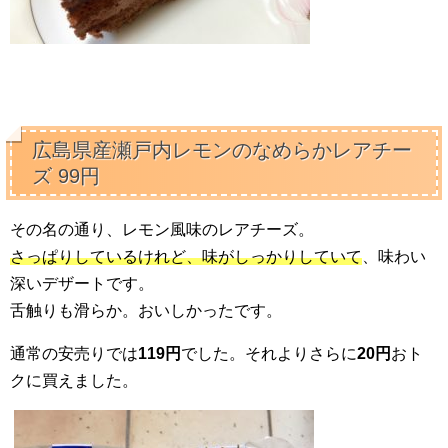
広島県産瀬戸内レモンのなめらかレアチー
ズ 99円
その名の通り、レモン風味のレアチーズ。
さっぱりしているけれど、味がしっかりしていて
、味わい
深いデザートです。
舌触りも滑らか。おいしかったです。
通常の安売りでは
119円
でした。それよりさらに
20円
おト
クに買えました。