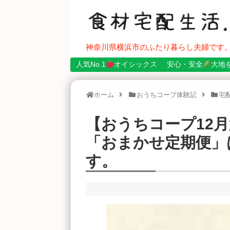
神奈川県横浜市のふたり暮らし夫婦です
人気No.1
オイシックス
安心・安全
大地
ホーム
おうちコープ体験記
宅
【おうちコープ12月
「おまかせ定期便」
す。