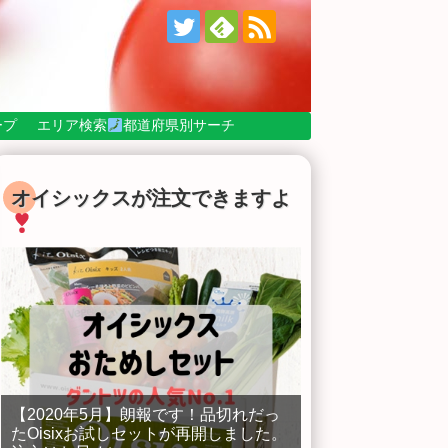
ープ
エリア検索
都道府県別サーチ
オイシックスが注文できますよ
【2020年5月】朗報です！品切れだっ
たOisixお試しセットが再開しました。