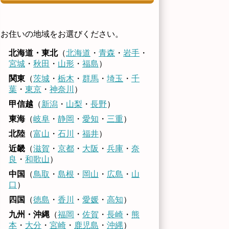
お住いの地域をお選びください。
北海道・東北
（
北海道
・
青森
・
岩手
・
宮城
・
秋田
・
山形
・
福島
）
関東
（
茨城
・
栃木
・
群馬
・
埼玉
・
千
葉
・
東京
・
神奈川
）
甲信越
（
新潟
・
山梨
・
長野
）
東海
（
岐阜
・
静岡
・
愛知
・
三重
）
北陸
（
富山
・
石川
・
福井
）
近畿
（
滋賀
・
京都
・
大阪
・
兵庫
・
奈
良
・
和歌山
）
中国
（
鳥取
・
島根
・
岡山
・
広島
・
山
口
）
四国
（
徳島
・
香川
・
愛媛
・
高知
）
九州・沖縄
（
福岡
・
佐賀
・
長崎
・
熊
本
・
大分
・
宮崎
・
鹿児島
・
沖縄
）