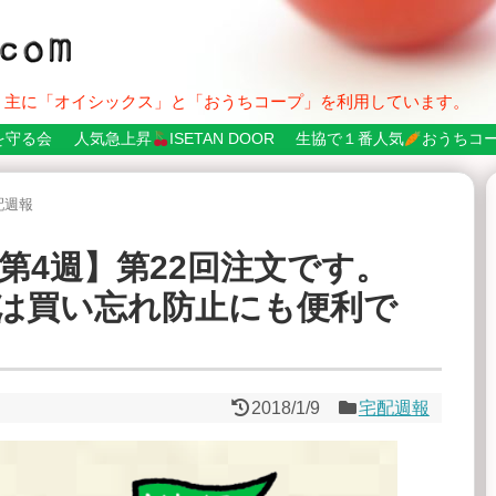
。主に「オイシックス」と「おうちコープ」を利用しています。
を守る会
人気急上昇
ISETAN DOOR
生協で１番人気
おうちコ
配週報
第4週】第22回注文です。
は買い忘れ防止にも便利で
2018/1/9
宅配週報