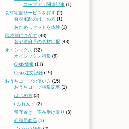
コープデリ関連記事
(1)
食材宅配サービスを探す
(2)
食材宅配のはじめ方
(1)
おためしセットを体験
(1)
地域別にさがす
(48)
各都道府県の食材宅配
(48)
オイシックス
(32)
オイシックス特集
(6)
Oisix情報
(11)
Oisix注文記録
(15)
おうちコープの使い方
(15)
おうちコープ特集記事
(1)
はじめ方
(3)
eふれんず
(2)
留守置き・不在受け取り
(3)
介護用商品
(1)
ノウハウ雑学
(2)