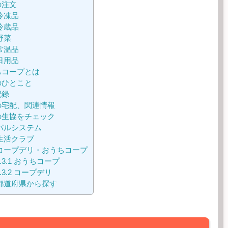
の注文
冷凍品
冷蔵品
野菜
常温品
日用品
コープとは
のひとこと
記録
の宅配、関連情報
生協をチェック
パルシステム
生活クラブ
コープデリ・おうちコープ
.3.1
おうちコープ
.3.2
コープデリ
都道府県から探す